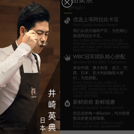
优选上等阿拉比卡豆
High Quality Arabica Beans
我们从四大咖啡产区，为您精心
挑选阿拉比卡豆。
Our coffee beans come directly
from top coffee producing regions,
and we make sure each and every
bean is Arabica.
WBC冠军团队精心拼配
Blended by the WBC Champions
来自中国、澳大利亚、波兰、巴
西、日本、意大利的咖啡大师
们，为您拼配。
Every batch of our coffee is
carefully blended by our team of
the WBC champions, hailing from
China, Australia, Poland, Brazil,
Japan and Italy.
新鲜烘焙 新鲜现磨
Freshly roasted, freshly ground.
您品尝的每一杯luckin，均为烘焙
熟豆的更佳赏味期。
Every cup of our coffee is made
fresh just for you, guaranteed.